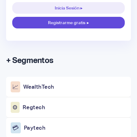
Inicia Sesión ▸
Registrarme gratis
▸
+ Segmentos
📈
WealthTech
⚙️
Regtech
💳
Paytech