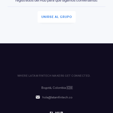
registrados del Hub para que sigamos conversando.
UNIRSE AL GRUPO
WHERE LATAM FINTECH MAKERS GET CONNECTED.
Bogotá, Colombia
🇨🇴
hola@latamfintech.co