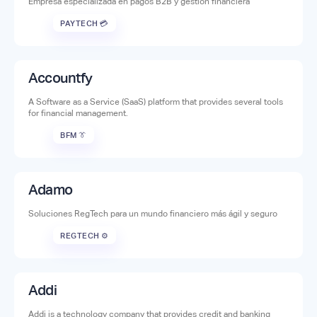
Empresa especializada en pagos B2B y gestión financiera
PAYTECH 💳
Accountfy
A Software as a Service (SaaS) platform that provides several tools
for financial management.
BFM 👔
Adamo
Soluciones RegTech para un mundo financiero más ágil y seguro
REGTECH ⚙️
Addi
Addi is a technology company that provides credit and banking