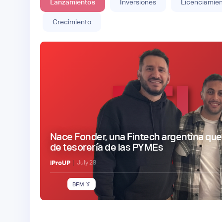
Lanzamientos
Inversiones
Licenciamie
Crecimiento
Nace Fonder, una Fintech argentina que u
de tesorería de las PYMEs
|
iProUP
July
28
BFM 👔