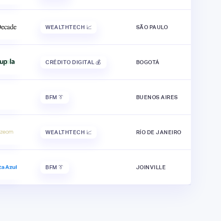
WEALTHTECH 📈
SÃO PAULO
CRÉDITO DIGITAL 💰
BOGOTÁ
BFM 👔
BUENOS AIRES
WEALTHTECH 📈
RÍO DE JANEIRO
BFM 👔
JOINVILLE