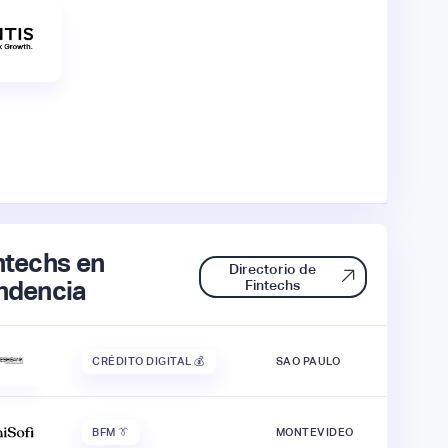
ntechs en
Directorio de
ndencia
Fintechs
CRÉDITO DIGITAL 💰
SAO PAULO
BFM 👔
MONTEVIDEO