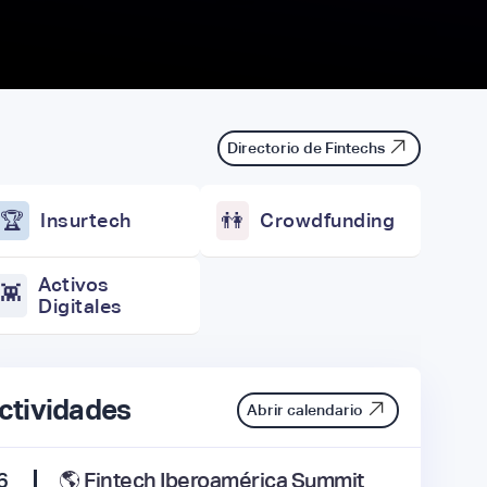
Directorio de Fintechs
🏆
Insurtech
👫
Crowdfunding
Activos
👾
Digitales
ctividades
Abrir calendario
6
🌎 Fintech Iberoamérica Summit