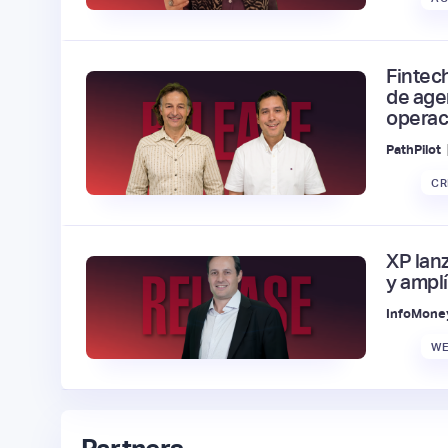
Fintec
de age
operac
PathPilot
CR
XP lan
y ampl
InfoMone
WE