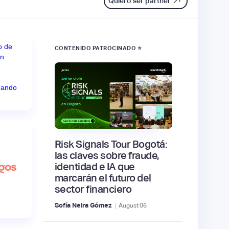
Quiero ser partner
CONTENIDO PATROCINADO ⭐
Risk Signals Tour Bogotá:
las claves sobre fraude,
identidad e IA que
marcarán el futuro del
sector financiero
|
Sofía Neira Gómez
August
06