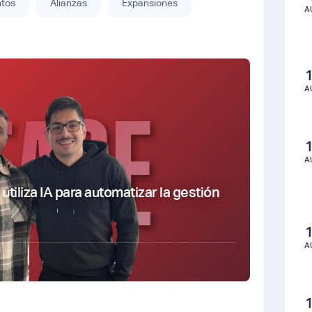
ntos
Alianzas
Expansiones
A
A
A
tiliza IA para automatizar la gestión
A