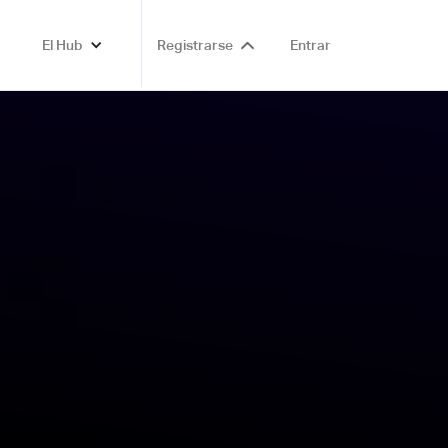
El Hub
Registrarse
Entrar