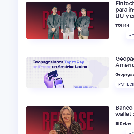
Fintec
para i
UU. y 
|
TOHKN
AC
Geopag
Améric
Geopago
PAYTECH
Banco 
wallet 
|
El Deber
AC