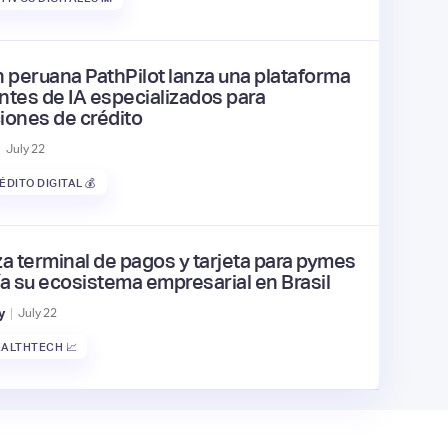
h peruana PathPilot lanza una plataforma
ntes de IA especializados para
iones de crédito
|
July
22
ÉDITO DIGITAL 💰
za terminal de pagos y tarjeta para pymes
ía su ecosistema empresarial en Brasil
|
y
July
22
ALTHTECH 📈