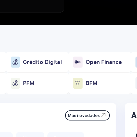
💰
Crédito Digital
🔑
Open Finance
💰
PFM
👔
BFM
A
Más novedades