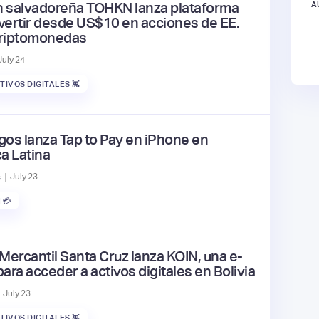
h salvadoreña TOHKN lanza plataforma
A
nvertir desde US$10 en acciones de EE.
criptomonedas
July
24
TIVOS DIGITALES 👾
os lanza Tap to Pay en iPhone en
a Latina
|
s
July
23
 💳
Mercantil Santa Cruz lanza KOIN, una e-
para acceder a activos digitales en Bolivia
July
23
TIVOS DIGITALES 👾