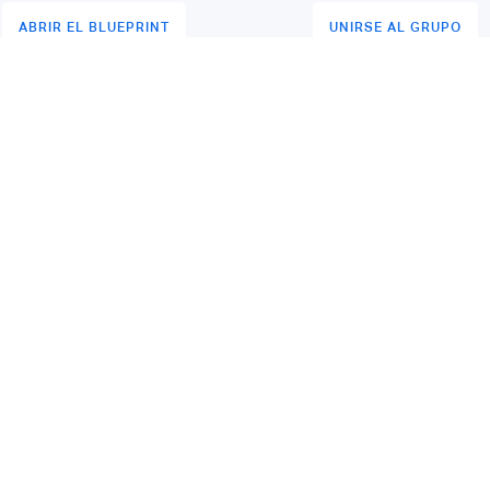
ABRIR EL BLUEPRINT
UNIRSE AL GRUPO
CONTENIDOS
SEGMENTO
otros
Insights & News
Crédito Digital
dad
Actividades
BFM
nidos
Hub Mapping
Crowdfunding
Reports
Crédito Digital
r
Latam Money Series
Activos Digital
u evento
Fintechs en tendencia
Insurtech
Partners
Neobancos
Busca en el Hub...
Open Finance