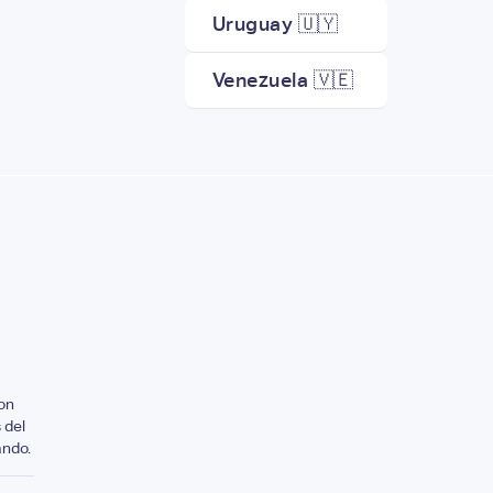
Uruguay 🇺🇾
Venezuela 🇻🇪
on
 del
ando.