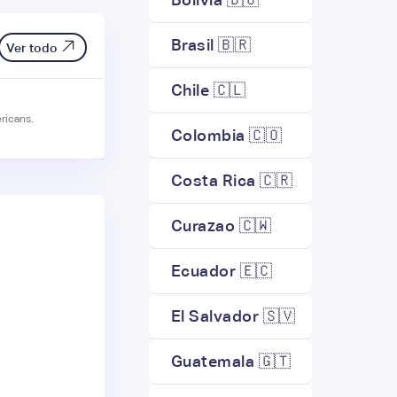
Brasil 🇧🇷
Ver todo
Chile 🇨🇱
ricans.
Colombia 🇨🇴
Costa Rica 🇨🇷
Curazao 🇨🇼
Ecuador 🇪🇨
El Salvador 🇸🇻
Guatemala 🇬🇹