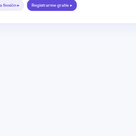
ia Sesión ▸
Registrarme gratis
▸