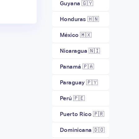
Guyana 🇬🇾
Honduras 🇭🇳
México 🇲🇽
Nicaragua 🇳🇮
Panamá 🇵🇦
Paraguay 🇵🇾
Perú 🇵🇪
Puerto Rico 🇵🇷​
Dominicana 🇩🇴