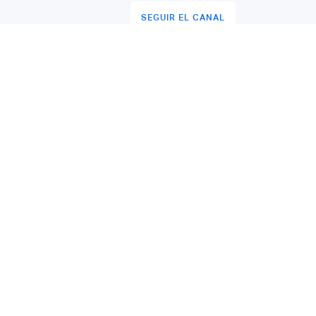
SEGUIR EL CANAL
EL HUB
Sobre nos
La comuni
WHERE LATAM FINTECH MAKERS GET
CONNECTED.
Los conte
Bogotá, Colombia
🇨🇴
El equipo
hola@latamfintech.co
Ser partne
Organiza t