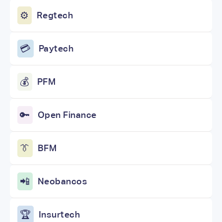
⚙️
Regtech
💳
Paytech
💰
PFM
🔑
Open Finance
👔
BFM
📲
Neobancos
🏆
Insurtech