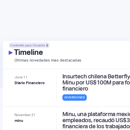
Contenido para Usuarios 🔒
▸
Timeline
Últimas novedades más destacadas
Insurtech chilena Betterfl
June
11
Minu por US$100M para for
Diario Financiero
financiero
INVERSIONES
Minu, una plataforma mexi
November
21
empleados, recaudó US$30
minu
financiera de los trabajado