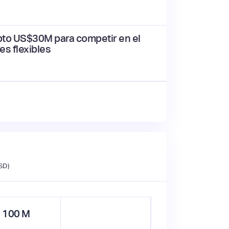
pto US$30M para competir en el
es flexibles
SD)
100
M