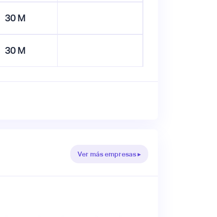
30
M
30
M
Ver más empresas ▸