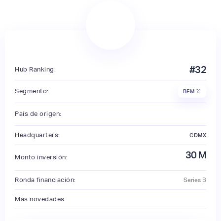
#
32
Hub Ranking:
Segmento:
BFM 👔
País de origen:
Headquarters:
CDMX
30
M
Monto inversión:
Ronda financiación:
Series B
Más novedades