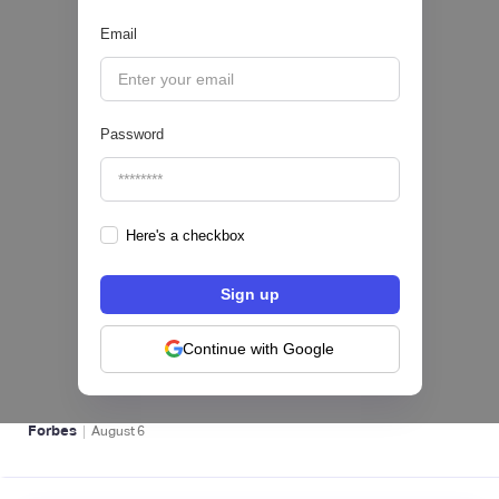
Email
|
Pipeline Valor
August
6
Password
Here's a checkbox
hiSofi, Fintech de gestión de cobranzas,
levanta US$1 millón para instalar un hub
regional en Uruguay
Continue with Google
BFM 👔
|
Forbes
August
6