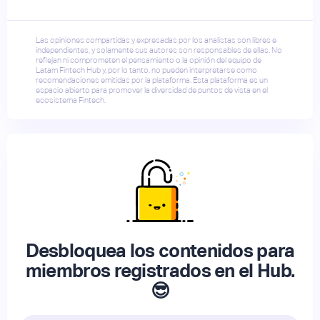
Las opiniones compartidas y expresadas por los analistas son libres e
independientes, y solamente sus autores son responsables de ellas. No
reflejan ni comprometen el pensamiento o la opinión del equipo de
Latam Fintech Hub y, por lo tanto, no pueden interpretarse como
recomendaciones emitidas por la plataforma. Esta plataforma es un
espacio abierto para promover la diversidad de puntos de vista en el
ecosistema Fintech.
Desbloquea los contenidos para
miembros registrados en el Hub.
😎