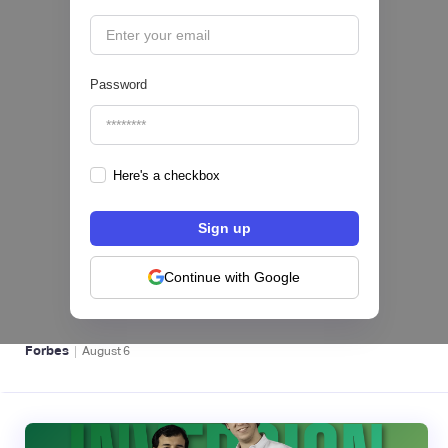
|
Pipeline Valor
August
6
Password
Here's a checkbox
hiSofi, Fintech de gestión de cobranzas,
levanta US$1 millón para instalar un hub
regional en Uruguay
Continue with Google
BFM 👔
|
Forbes
August
6