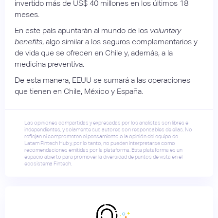
invertido más de US$ 40 millones en los últimos 18
meses.
En este país apuntarán al mundo de los
voluntary
benefits
, algo similar a los seguros complementarios y
de vida que se ofrecen en Chile y, además, a la
medicina preventiva.
De esta manera, EEUU se sumará a las operaciones
que tienen en Chile, México y España.
Las opiniones compartidas y expresadas por los analistas son libres e
independientes, y solamente sus autores son responsables de ellas. No
reflejan ni comprometen el pensamiento o la opinión del equipo de
Latam Fintech Hub y, por lo tanto, no pueden interpretarse como
recomendaciones emitidas por la plataforma. Esta plataforma es un
espacio abierto para promover la diversidad de puntos de vista en el
ecosistema Fintech.