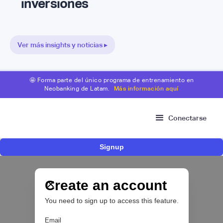
inversiones
Ver más insights y noticias ▸
🤩 Forma parte del único programa de entrenamiento en
Neobanking de Latam.
Más información aquí
Conectarse
Signup
Fintech brasileña Kesh levanta US$110
millones para expandir su plataforma de
crédito y cashback para empleados
Create an account
You need to sign up to access this feature.
CRÉDITO DIGITAL 💰
Email