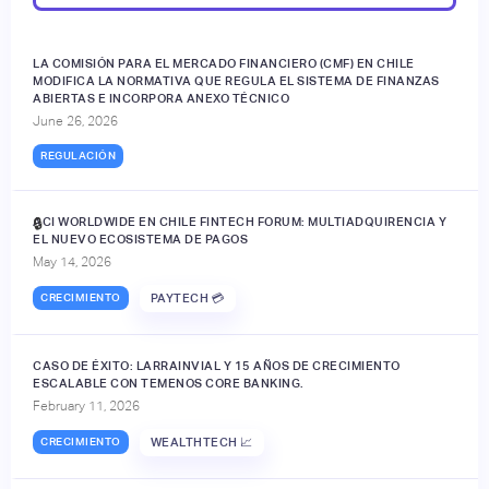
LA COMISIÓN PARA EL MERCADO FINANCIERO (CMF) EN CHILE
MODIFICA LA NORMATIVA QUE REGULA EL SISTEMA DE FINANZAS
ABIERTAS E INCORPORA ANEXO TÉCNICO
June 26, 2026
REGULACIÓN
ACI WORLDWIDE EN CHILE FINTECH FORUM: MULTIADQUIRENCIA Y
🔒
EL NUEVO ECOSISTEMA DE PAGOS
May 14, 2026
CRECIMIENTO
PAYTECH 💳
CASO DE ÉXITO: LARRAINVIAL Y 15 AÑOS DE CRECIMIENTO
ESCALABLE CON TEMENOS CORE BANKING.
February 11, 2026
CRECIMIENTO
WEALTHTECH 📈