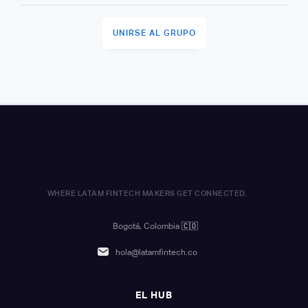
UNIRSE AL GRUPO
WHERE LATAM FINTECH MAKERS GET CONNECTED.
Bogotá, Colombia
🇨🇴
hola@latamfintech.co
EL HUB