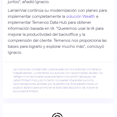
juntos", añadió Ignacio.
LarrainVial continúa su modernización con planes para
implementar completamente la
solución Wealth
e
implementar Temenos Data Hub para obtener
información basada en IA. "Queremos usar la IA para
mejorar la productividad del backoffice y la
comprensión del cliente. Temenos nos proporciona las
bases para lograrlo y explorar mucho más", concluyó
Ignacio.
Las opiniones compartidas y expresadas por los analistas son libres e
independientes, y solamente sus autores son responsables de ellas. No
reflejan ni comprometen el pensamiento o la opinión del equipo de
Latam Fintech Hub y, por lo tanto, no pueden interpretarse como
recomendaciones emitidas por la plataforma. Esta plataforma es un
espacio abierto para promover la diversidad de puntos de vista en el
ecosistema Fintech.