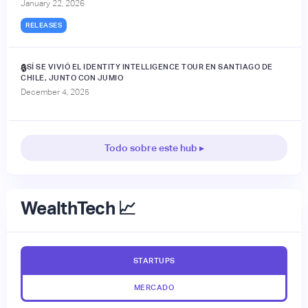
January 22, 2026
RELEASES
ASÍ SE VIVIÓ EL IDENTITY INTELLIGENCE TOUR EN SANTIAGO DE
🔒
CHILE, JUNTO CON JUMIO
December 4, 2025
Todo sobre este hub ▸
WealthTech 📈
STARTUPS
MERCADO