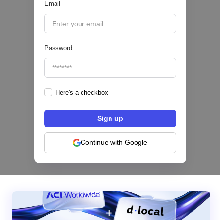
Email
|
Sofía Neira Gómez
August
6
🔒
Password
Here's a checkbox
Los bancos se están dividiendo en dos
categorías frente a la IA | Mambu
Continue with Google
|
Mambu
August
6