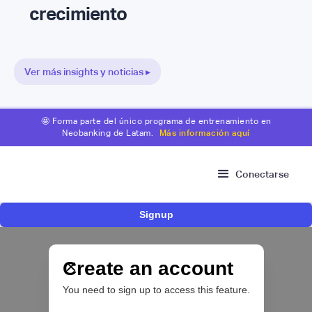
crecimiento
Ver más insights y noticias ▸
🤩 Forma parte del único programa de entrenamiento en
Neobanking de Latam.
Más información aquí
Conectarse
Signup
Risk Signals Tour Bogotá: las claves sobre
fraude, identidad e IA que marcarán el futuro
del sector financiero
Create an account
You need to sign up to access this feature.