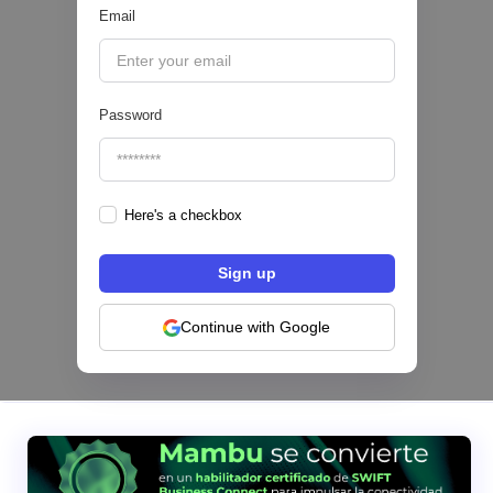
Email
|
ACI Worldwide
August
4
Password
Here's a checkbox
Configura comisiones para tu programa de
tarjetas: el nuevo módulo de Pomelo
Continue with Google
|
Pomelo
August
4