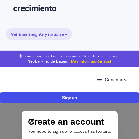
crecimiento
Ver más insights y noticias ▸
🤩 Forma parte del único programa de entrenamiento en
Neobanking de Latam.
Más información aquí
Conectarse
Signup
ACI Worldwide y dLocal llevan los principales
métodos de pago locales de América Latina a
los comercios globales
Create an account
You need to sign up to access this feature.
PAYTECH 💳