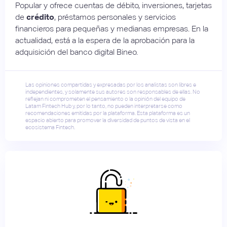
Popular y ofrece cuentas de débito, inversiones, tarjetas
de
crédito
, préstamos personales y servicios
financieros para pequeñas y medianas empresas. En la
actualidad, está a la espera de la aprobación para la
adquisición del banco digital Bineo.
Las opiniones compartidas y expresadas por los analistas son libres e
independientes, y solamente sus autores son responsables de ellas. No
reflejan ni comprometen el pensamiento o la opinión del equipo de
Latam Fintech Hub y, por lo tanto, no pueden interpretarse como
recomendaciones emitidas por la plataforma. Esta plataforma es un
espacio abierto para promover la diversidad de puntos de vista en el
ecosistema Fintech.