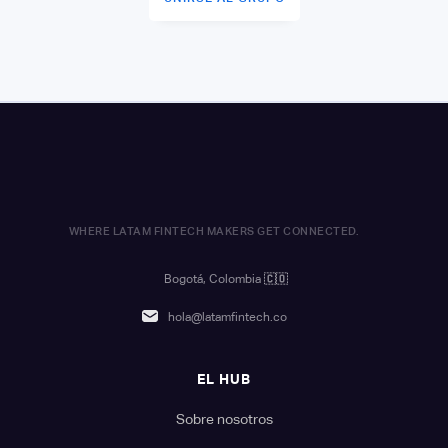
WHERE LATAM FINTECH MAKERS GET CONNECTED.
Bogotá, Colombia
🇨🇴
hola@latamfintech.co
EL HUB
Sobre nosotros