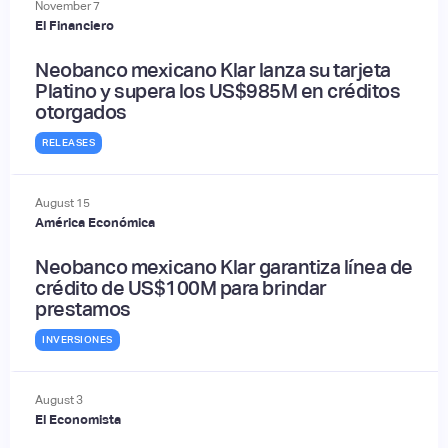
November
7
El Financiero
Neobanco mexicano Klar lanza su tarjeta
Platino y supera los US$985M en créditos
otorgados
RELEASES
August
15
América Económica
Neobanco mexicano Klar garantiza línea de
crédito de US$100M para brindar
prestamos
INVERSIONES
August
3
El Economista