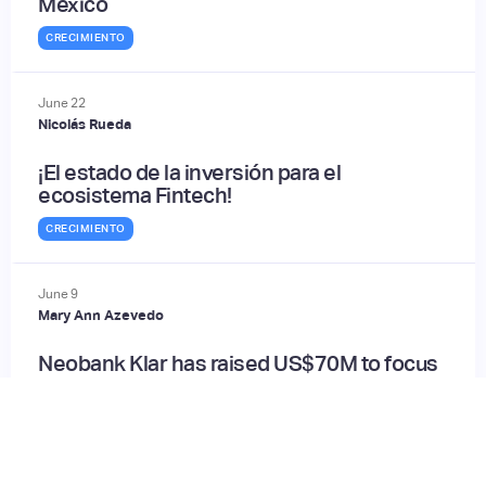
México
CRECIMIENTO
June
22
Nicolás Rueda
¡El estado de la inversión para el
ecosistema Fintech!
CRECIMIENTO
June
9
Mary Ann Azevedo
Neobank Klar has raised US$70M to focus
on their growth and provide better products
INVERSIONES
February
9