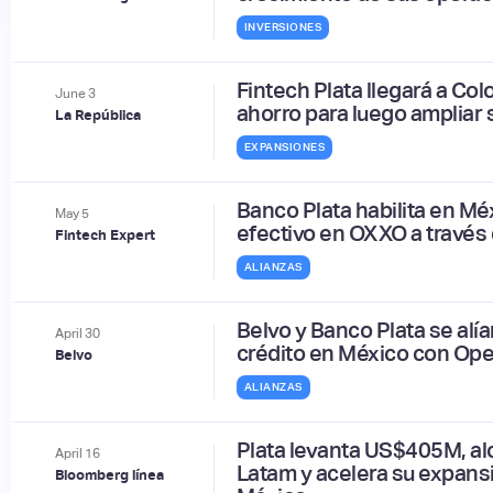
INVERSIONES
Fintech Plata llegará a Co
June
3
ahorro para luego ampliar s
La República
EXPANSIONES
Banco Plata habilita en M
May
5
efectivo en OXXO a través 
Fintech Expert
ALIANZAS
Belvo y Banco Plata se alía
April
30
crédito en México con Ope
Belvo
ALIANZAS
Plata levanta US$405M, al
April
16
Latam y acelera su expans
Bloomberg línea