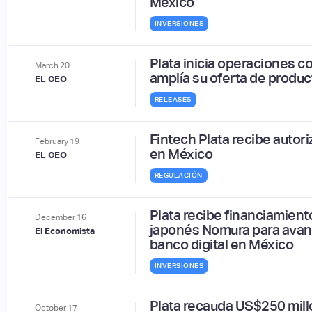
México
INVERSIONES
Plata inicia operaciones c
March
20
amplía su oferta de produc
EL CEO
RELEASES
Fintech Plata recibe auto
February
19
en México
EL CEO
REGULACIÓN
Plata recibe financiamien
December
16
japonés Nomura para avan
El Economista
banco digital en México
INVERSIONES
Plata recauda US$250 mill
October
17