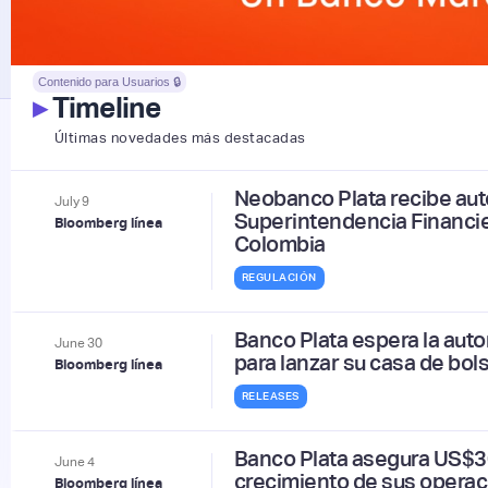
Contenido para Usuarios 🔒
▸
Timeline
Últimas novedades más destacadas
Neobanco Plata recibe auto
July
9
Superintendencia Financie
Bloomberg línea
Colombia
REGULACIÓN
Banco Plata espera la auto
June
30
para lanzar su casa de bo
Bloomberg línea
RELEASES
Banco Plata asegura US$30
June
4
crecimiento de sus opera
Bloomberg línea