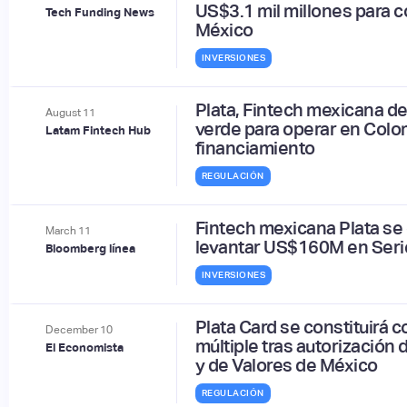
US$3.1 mil millones para c
Tech Funding News
México
INVERSIONES
Plata, Fintech mexicana de 
August
11
verde para operar en Col
Latam Fintech Hub
financiamiento
REGULACIÓN
Fintech mexicana Plata se 
March
11
levantar US$160M en Seri
Bloomberg línea
INVERSIONES
Plata Card se constituirá 
December
10
múltiple tras autorización
El Economista
y de Valores de México
REGULACIÓN