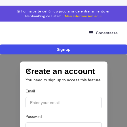
🤩 Forma parte del único programa de entrenamiento en
Neobanking de Latam.
Más información aquí
Conectarse
Signup
Nace Fonder, una Fintech argentina que utiliza
IA para automatizar la gestión de tesorería de
las PYMEs
Create an account
You need to sign up to access this feature.
BFM 👔
Email
|
iProUP
July
28
Password