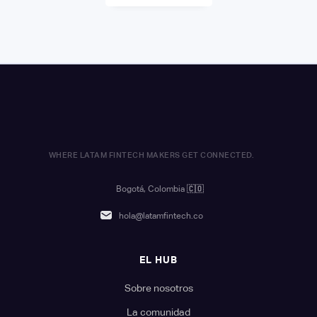
WHERE LATAM FINTECH MAKERS GET CONNECTED.
Bogotá, Colombia
🇨🇴
hola@latamfintech.co
EL HUB
Sobre nosotros
La comunidad