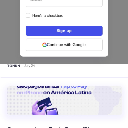
Here's a checkbox
Fintech salvadoreña TOHKN lanza plataforma
para invertir desde US$10 en acciones de EE.
UU. y criptomonedas
Continue with Google
ACTIVOS DIGITALES 👾
|
TOHKN
July
24