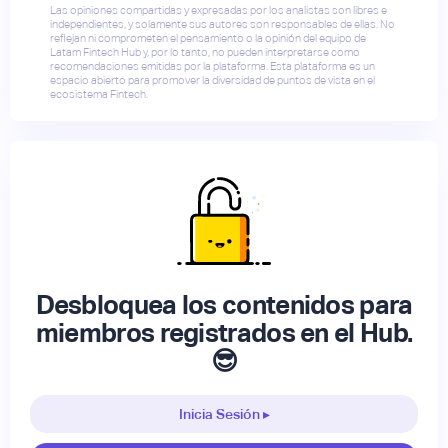
Las opiniones compartidas y expresadas por los analistas son libres e
independientes, y solamente sus autores son responsables de ellas. No
reflejan ni comprometen el pensamiento o la opinión del equipo de
Latam Fintech Hub y, por lo tanto, no pueden interpretarse como
recomendaciones emitidas por la plataforma. Esta plataforma es un
espacio abierto para promover la diversidad de puntos de vista en el
ecosistema Fintech.
Desbloquea los contenidos para
miembros registrados en el Hub.
😎
Inicia Sesión ▸