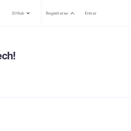
El Hub
Registrarse
Entrar
ech!