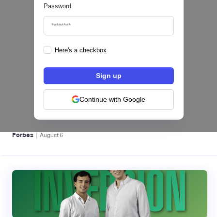
Password
Here's a checkbox
hiSofi, Fintech de gestión de cobranzas,
levanta US$1 millón para instalar un hub
regional en Uruguay
Continue with Google
BFM 👔
|
Forbes
August
6