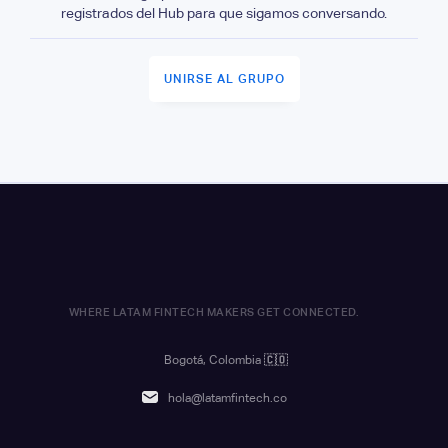
registrados del Hub para que sigamos conversando.
UNIRSE AL GRUPO
WHERE LATAM FINTECH MAKERS GET CONNECTED.
Bogotá, Colombia
🇨🇴
hola@latamfintech.co