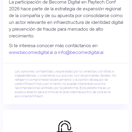
La participación de Become Digital en Paytech Conf
2026 hace parte de la estrategia de expansión regional
de la compañía y de su apuesta por consolidarse como
un actor relevante en infraestructura de identidad digital
y prevención de fraude para mercados de alto
crecimiento.
Si te interesa conocer más contáctanos en
www.becomedigital.ai
o
info@becomedigital.ai
Las opiniones compartidas y expresadas por los analistas son libres e
independientes, y solamente sus autores son responsables de ellas. No
reflejan ni comprometen el pensamiento o la opinión del equipo de
Latam Fintech Hub y, por lo tanto, no pueden interpretarse como
recomendaciones emitidas por la plataforma. Esta plataforma es un
espacio abierto para promover la diversidad de puntos de vista en el
ecosistema Fintech.