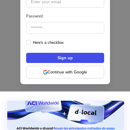
Password
Here's a checkbox
Los bancos se están dividiendo en dos
categorías frente a la IA | Mambu
Continue with Google
|
Mambu
August
6