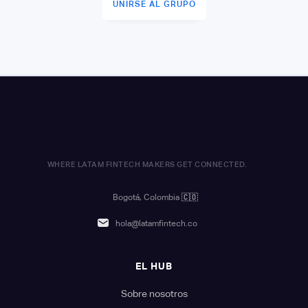
UNIRSE AL GRUPO
WHERE LATAM FINTECH MAKERS GET CONNECTED.
Bogotá, Colombia
🇨🇴
hola@latamfintech.co
EL HUB
Sobre nosotros