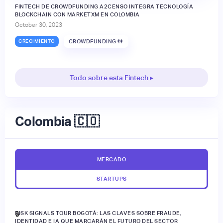
FINTECH DE CROWDFUNDING A2CENSO INTEGRA TECNOLOGÍA
BLOCKCHAIN CON MARKETXM EN COLOMBIA
October 30, 2023
CRECIMIENTO
CROWDFUNDING 👫
Todo sobre esta Fintech ▸
Colombia 🇨🇴
MERCADO
STARTUPS
RISK SIGNALS TOUR BOGOTÁ: LAS CLAVES SOBRE FRAUDE,
🔒
IDENTIDAD E IA QUE MARCARÁN EL FUTURO DEL SECTOR