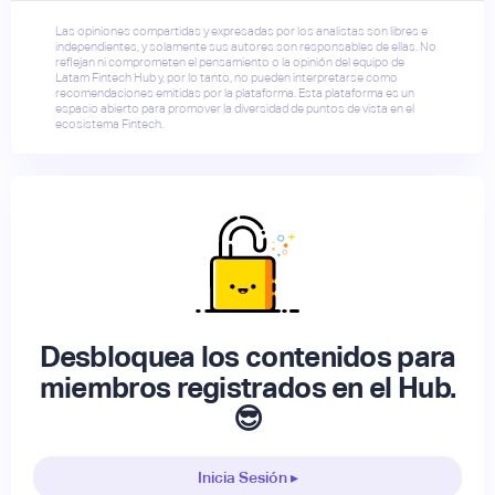
Las opiniones compartidas y expresadas por los analistas son libres e
independientes, y solamente sus autores son responsables de ellas. No
reflejan ni comprometen el pensamiento o la opinión del equipo de
Latam Fintech Hub y, por lo tanto, no pueden interpretarse como
recomendaciones emitidas por la plataforma. Esta plataforma es un
espacio abierto para promover la diversidad de puntos de vista en el
ecosistema Fintech.
Desbloquea los contenidos para
miembros registrados en el Hub.
😎
Inicia Sesión ▸