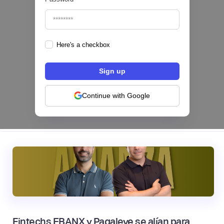
Here's a checkbox
Hey Banco se alía con tapi para habilitar el
pago de servicios desde su app en México
NEOBANCOS 📲
Continue with Google
|
tapi
August
4
Fintechs EBANX y Pagaleve se alían para