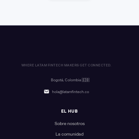
WHERE LATAM FINTECH MAKERS GET CONNECTED.
Bogotá, Colombia
🇨🇴
hola@latamfintech.co
EL HUB
Sobre nosotros
La comunidad