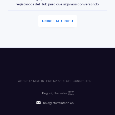
registrados del Hub para que sigamos conversando.
UNIRSE AL GRUPO
WHERE LATAM FINTECH MAKERS GET CONNECTED.
Bogotá, Colombia
🇨🇴
hola@latamfintech.co