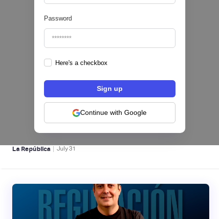
Password
Here's a checkbox
Nequi iniciará operaciones como compañía
de financiamiento en Colombia desde el 1 de
septiembre
Continue with Google
NEOBANCOS 📲
|
La República
July
31