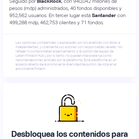
Seguido por
BlackRock
, con 940,042 millones de
pesos (mdp) administrados, 40 fondos disponibles y
952,562 usuarios. En tercer lugar está
Santander
con
499,288 mdp, 462,753 clientes y 71 fondos.
Las opiniones compartidas y expresadas por los analistas son libres e
independientes, y solamente sus autores son responsables de ellas. No
reflejan ni comprometen el pensamiento o la opinión del equipo de
Latam Fintech Hub y, por lo tanto, no pueden interpretarse como
recomendaciones emitidas por la plataforma. Esta plataforma es un
espacio abierto para promover la diversidad de puntos de vista en el
ecosistema Fintech.
Desbloquea los contenidos para