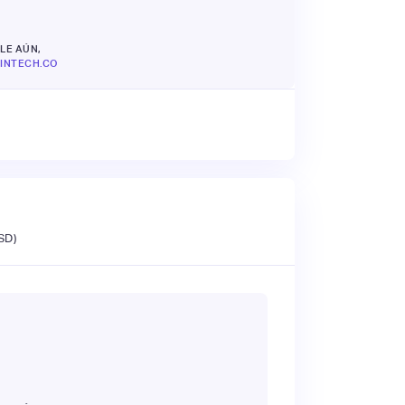
LE AÚN,
INTECH.CO
SD)