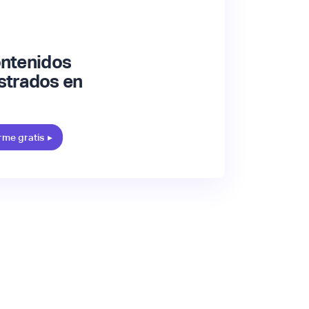
ontenidos
strados en
rme gratis
▸