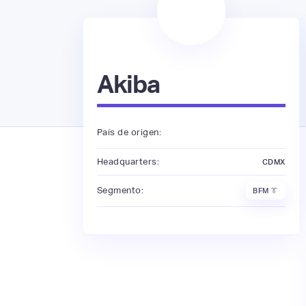
Akiba
País de origen:
Headquarters:
CDMX
Segmento:
BFM 👔