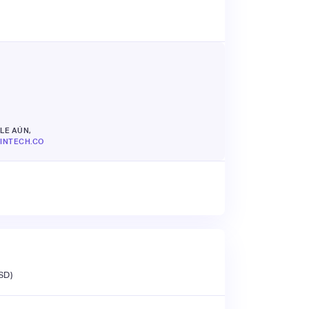
LE AÚN,
INTECH.CO
SD)