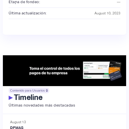
Etapa de fondeo:
—
Última actualización:
August 10, 2023
Contenido para Usuarios 🔒
▸
Timeline
Últimas novedades más destacadas
August
13
DFMAS