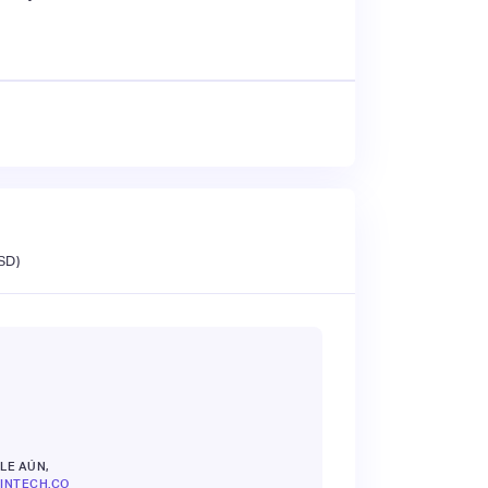
SD)
LE AÚN,
INTECH.CO