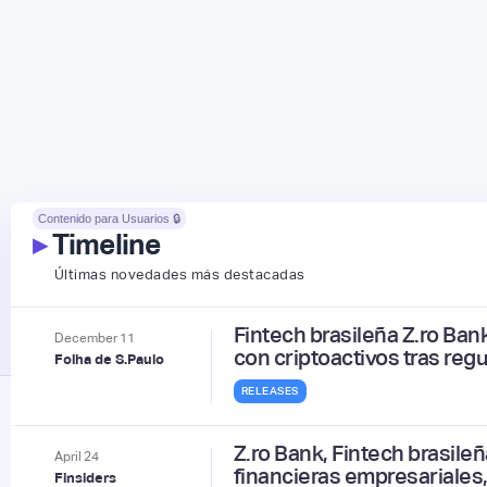
Contenido para Usuarios 🔒
▸
Timeline
Últimas novedades más destacadas
Fintech brasileña Z.ro Ban
December
11
con criptoactivos tras reg
Folha de S.Paulo
RELEASES
Z.ro Bank, Fintech brasile
April
24
financieras empresariales
Finsiders