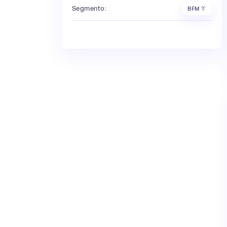
Segmento:
BFM 👔