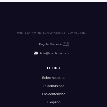
WHERE LATAM FINTECH MAKERS GET CONNECTED.
Bogotá, Colombia
🇨🇴
hola@latamfintech.co
EL HUB
Sobre nosotros
La comunidad
Los contenidos
El equipo