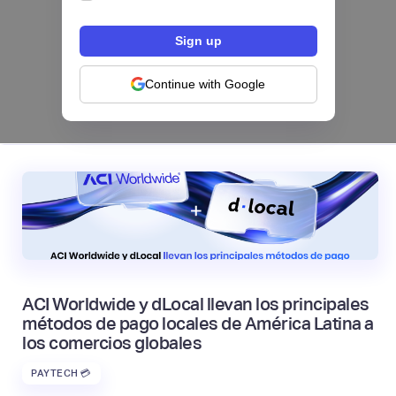
Los bancos se están dividiendo en dos
categorías frente a la IA | Mambu
Continue with Google
|
Mambu
August
6
ACI Worldwide y dLocal llevan los principales
métodos de pago locales de América Latina a
los comercios globales
PAYTECH 💳