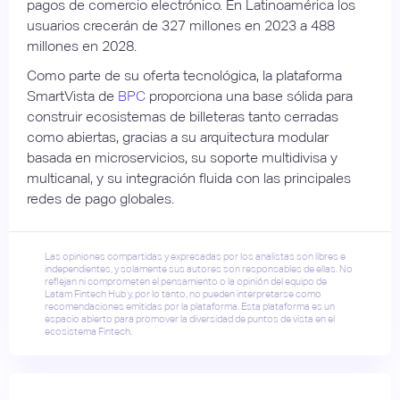
pagos de comercio electrónico. En Latinoamérica los
usuarios crecerán de 327 millones en 2023 a 488
millones en 2028.
Como parte de su oferta tecnológica, la plataforma
SmartVista de
BPC
proporciona una base sólida para
construir ecosistemas de billeteras tanto cerradas
como abiertas, gracias a su arquitectura modular
basada en microservicios, su soporte multidivisa y
multicanal, y su integración fluida con las principales
redes de pago globales.
Las opiniones compartidas y expresadas por los analistas son libres e
independientes, y solamente sus autores son responsables de ellas. No
reflejan ni comprometen el pensamiento o la opinión del equipo de
Latam Fintech Hub y, por lo tanto, no pueden interpretarse como
recomendaciones emitidas por la plataforma. Esta plataforma es un
espacio abierto para promover la diversidad de puntos de vista en el
ecosistema Fintech.