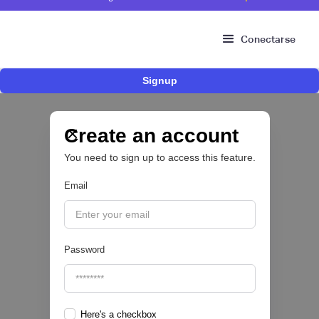
Conectarse
Signup
Risk Signals Tour Bogotá: las claves sobre
fraude, identidad e IA que marcarán el futuro
del sector financiero
Create an account
You need to sign up to access this feature.
Email
|
Sofía Neira Gómez
August
6
🔒
Password
Here's a checkbox