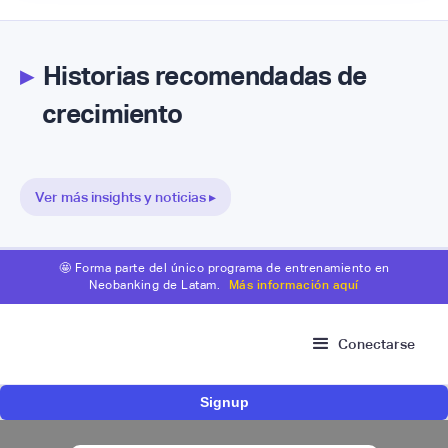
▸
Historias recomendadas de
crecimiento
Ver más insights y noticias ▸
🤩 Forma parte del único programa de entrenamiento en
Neobanking de Latam.
Más información aquí
Conectarse
Signup
Risk Signals Tour Bogotá: las claves sobre