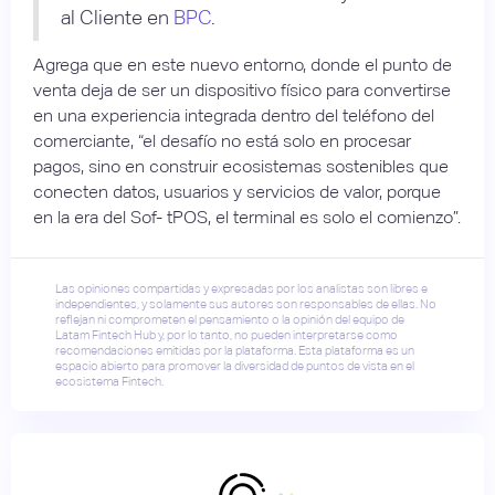
al Cliente en
BPC
.
Agrega que en este nuevo entorno, donde el punto de
venta deja de ser un dispositivo físico para convertirse
en una experiencia integrada dentro del teléfono del
comerciante, “el desafío no está solo en procesar
pagos, sino en construir ecosistemas sostenibles que
conecten datos, usuarios y servicios de valor, porque
en la era del Sof- tPOS, el terminal es solo el comienzo”.
Las opiniones compartidas y expresadas por los analistas son libres e
independientes, y solamente sus autores son responsables de ellas. No
reflejan ni comprometen el pensamiento o la opinión del equipo de
Latam Fintech Hub y, por lo tanto, no pueden interpretarse como
recomendaciones emitidas por la plataforma. Esta plataforma es un
espacio abierto para promover la diversidad de puntos de vista en el
ecosistema Fintech.