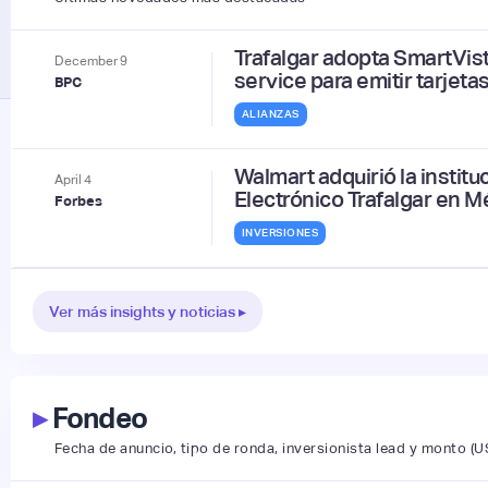
Trafalgar adopta SmartVis
December
9
service para emitir tarjet
BPC
ALIANZAS
Walmart adquirió la instit
April
4
Electrónico Trafalgar en M
Forbes
INVERSIONES
Ver más insights y noticias ▸
▸
Fondeo
Fecha de anuncio, tipo de ronda, inversionista lead y monto (U