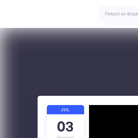
JUL
03
Viernes