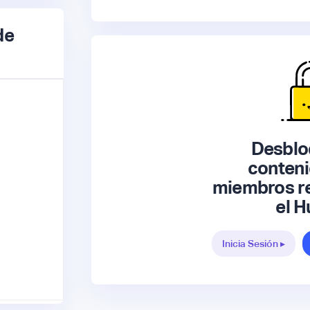
de
Desblo
conteni
miembros re
el H
Inicia Sesión ▸