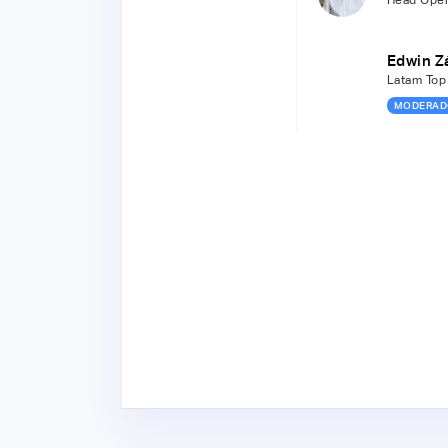
Head Ope
Edwin Z
Latam Top 
MODERAD