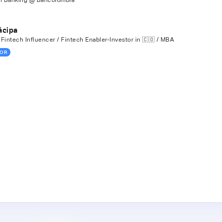
n Banking @ Bancolombia
ácipa
Fintech Influencer / Fintech Enabler-Investor in 🇨🇴 / MBA
OR