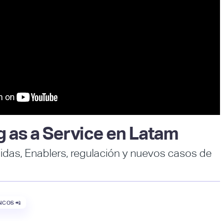
g as a Service en Latam
das, Enablers, regulación y nuevos casos de
COS 📲