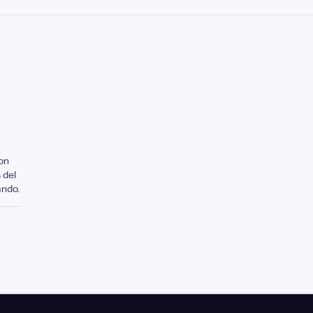
on
 del
ando.