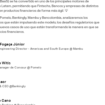
(BaaS) se ha convertido en uno de los principales motores de
n Latam, permitiendo que Fintechs, Bancos y empresas de distintos
en productos financieros de forma más ágil. 💡
a Pomelo, Bankingly, Mambu y Bancolombia, analizaremos los
cos que están impulsando este modelo, los desafíos regulatorios que
s nuevos casos de uso que están transformando la manera en que se
cios financieros.
 Fogaça Júnior
Engineering Director - Americas and South Europe @ Mambu
 Witis
anager de Conosur @ Pomelo
Naor
& CEO @Bankingly
o Cano