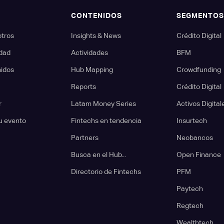
CONTENIDOS
SEGMENTO
otros
Insights & News
Crédito Digital
dad
Actividades
BFM
nidos
Hub Mapping
Crowdfunding
Reports
Crédito Digital
r
Latam Money Series
Activos Digital
u evento
Fintechs en tendencia
Insurtech
Partners
Neobancos
Busca en el Hub...
Open Finance
Directorio de Fintechs
PFM
Paytech
Regtech
Wealthtech