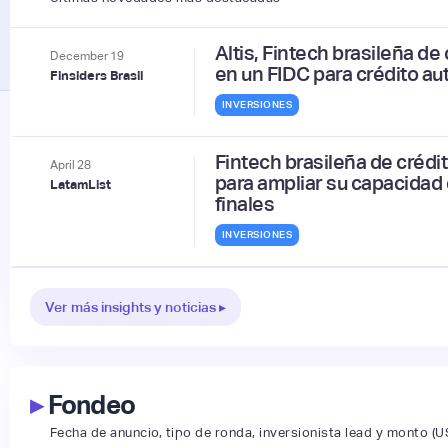
Altis, Fintech brasileña de
December
19
en un FIDC para crédito au
Finsiders Brasil
INVERSIONES
Fintech brasileña de crédi
April
28
para ampliar su capacidad
LatamList
finales
INVERSIONES
Ver más insights y noticias ▸
▸
Fondeo
Fecha de anuncio, tipo de ronda, inversionista lead y monto (U