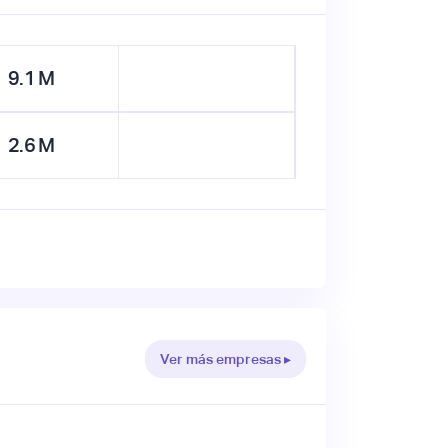
9.1
M
2.6
M
Ver más empresas ▸