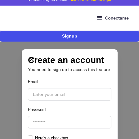
Conectarse
Signup
Fintech brasileña Kesh levanta US$110
millones para expandir su plataforma de
crédito y cashback para empleados
Create an account
You need to sign up to access this feature.
CRÉDITO DIGITAL 💰
Email
|
Pipeline Valor
August
6
Password
Here's a checkbox