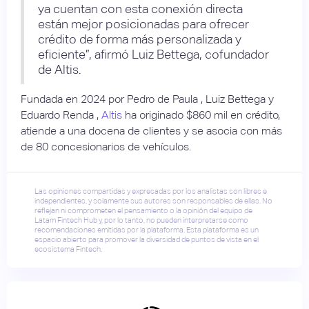
ya cuentan con esta conexión directa
están mejor posicionadas para ofrecer
crédito de forma más personalizada y
eficiente”, afirmó Luiz Bettega, cofundador
de Altis.
Fundada en 2024 por Pedro de Paula , Luiz Bettega y
Eduardo Renda ,
Altis
ha originado $860 mil en crédito,
atiende a una docena de clientes y se asocia con más
de 80 concesionarios de vehículos.
Las opiniones compartidas y expresadas por los analistas son libres e
independientes, y solamente sus autores son responsables de ellas. No
reflejan ni comprometen el pensamiento o la opinión del equipo de
Latam Fintech Hub y, por lo tanto, no pueden interpretarse como
recomendaciones emitidas por la plataforma. Esta plataforma es un
espacio abierto para promover la diversidad de puntos de vista en el
ecosistema Fintech.