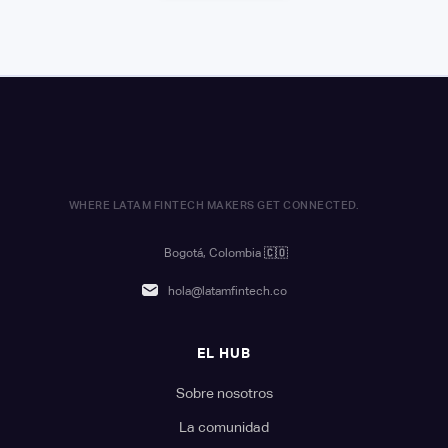
WHERE LATAM FINTECH MAKERS GET CONNECTED.
Bogotá, Colombia
🇨🇴
hola@latamfintech.co
EL HUB
Sobre nosotros
La comunidad