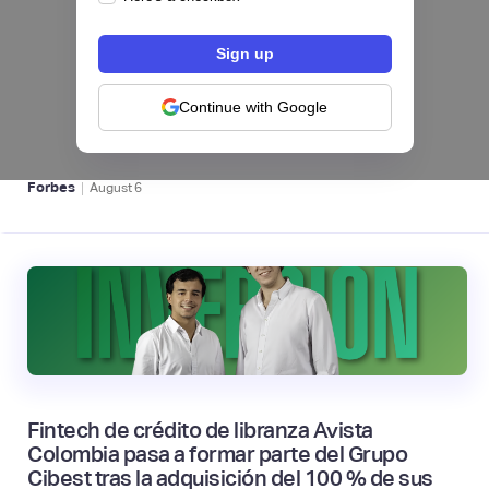
hiSofi, Fintech de gestión de cobranzas,
levanta US$1 millón para instalar un hub
regional en Uruguay
Continue with Google
BFM 👔
|
Forbes
August
6
Fintech de crédito de libranza Avista
Colombia pasa a formar parte del Grupo
Cibest tras la adquisición del 100 % de sus