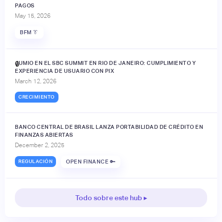
PAGOS
May 15, 2026
BFM 👔
JUMIO EN EL SBC SUMMIT EN RIO DE JANEIRO: CUMPLIMIENTO Y
🔒
EXPERIENCIA DE USUARIO CON PIX
March 12, 2026
CRECIMIENTO
BANCO CENTRAL DE BRASIL LANZA PORTABILIDAD DE CRÉDITO EN
FINANZAS ABIERTAS
December 2, 2025
REGULACIÓN
OPEN FINANCE 🔑
Todo sobre este hub ▸