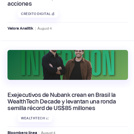
acciones
CRÉDITO DIGITAL 💰
|
Valora Analitik
August
4
Exejecutivos de Nubank crean en Brasil la
WealthTech Decade y levantan una ronda
semilla récord de US$85 millones
WEALTHTECH 📈
|
Bloomberg línea
August
4