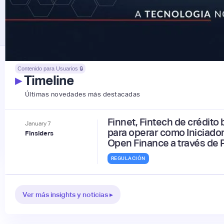
Contenido para Usuarios 🔒
▸
Timeline
Últimas novedades más destacadas
Finnet, Fintech de crédito 
January
7
para operar como Iniciado
Finsiders
Open Finance a través de 
REGULACIÓN
Ver más insights y noticias ▸