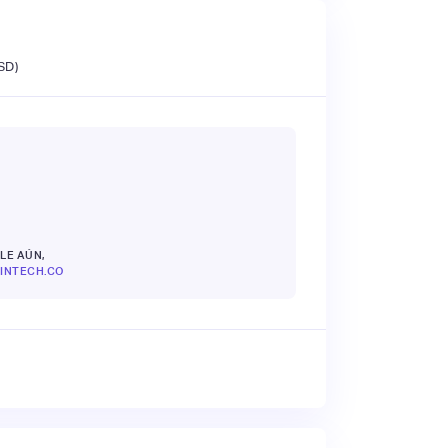
SD)
LE AÚN,
INTECH.CO