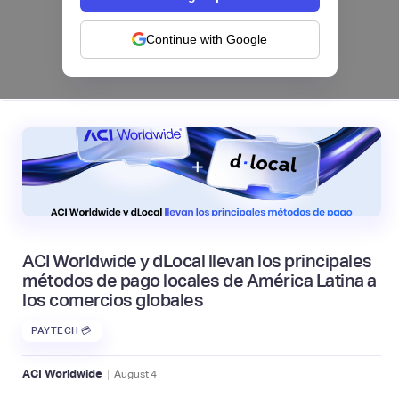
categorías frente a la IA | Mambu
Continue with Google
|
Mambu
August
6
ACI Worldwide y dLocal llevan los principales
métodos de pago locales de América Latina a
los comercios globales
PAYTECH 💳
|
ACI Worldwide
August
4