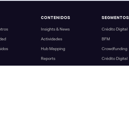
CONTENIDOS
SEGMENTO
otros
Insights & News
Crédito Digital
dad
Actividades
BFM
nidos
Hub Mapping
Crowdfunding
Reports
Crédito Digital
r
Latam Money Series
Activos Digital
u evento
Fintechs en tendencia
Insurtech
Partners
Neobancos
Busca en el Hub...
Open Finance
Directorio de Fintechs
PFM
Paytech
Regtech