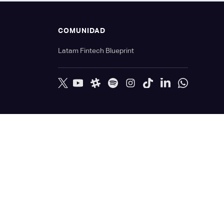
S
COMUNIDAD
Latam Fintech Blueprint
es