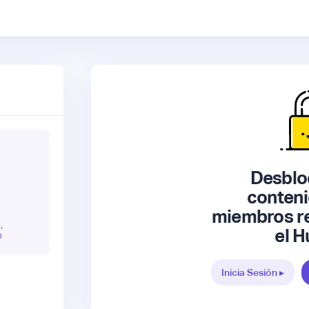
Desblo
conteni
miembros re
,
el H
O
Inicia Sesión ▸