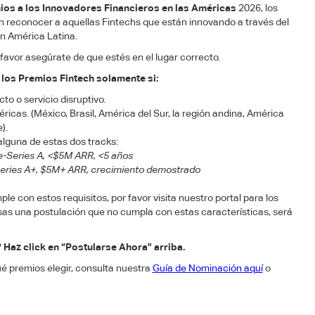
ios a los Innovadores Financieros en las Américas
2026, los
 reconocer a aquellas Fintechs que están innovando a través del
n América Latina.
favor asegúrate de que estés en el lugar correcto.
 los Premios Fintech solamente si:
o o servicio disruptivo.
icas. (México, Brasil, América del Sur, la región andina, América
).
alguna de estas dos tracks:
e-Series A, <$5M ARR, <5 años
Series A+, $5M+ ARR, crecimiento demostrado
le con estos requisitos, por favor visita nuestro portal para los
sas una postulación que no cumpla con estas características, será
?
Haz click en “Postularse Ahora” arriba.
ué premios elegir, consulta nuestra
Guía de Nominación aquí
o