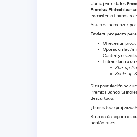
Como parte de los
Prem
Premios Fintech
buscan
ecosistema financiero e
Antes de comenzar, por 
Envía tu proyecto para
Ofreces un product
Operas en las Amér
Central y el Caribe
Entras dentro de 
Startup: Pr
Scale-up: 
Si tu postulación no cump
Premios Banco. Si ingre
descartada.
¿Tienes todo preparado
Si no estás seguro de q
contáctanos.