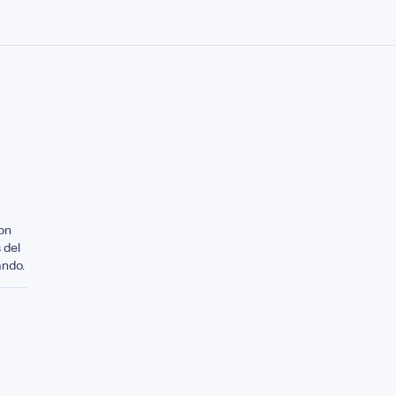
on
 del
ando.