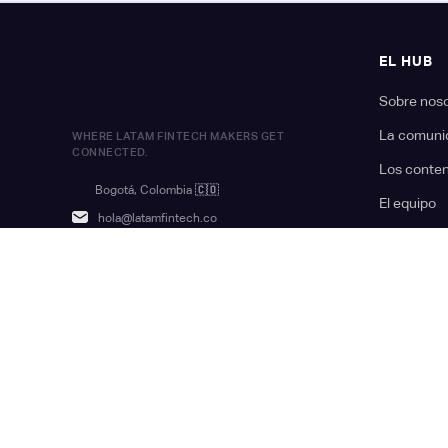
EL HUB
Sobre nos
La comuni
WHERE LATAM FINTECH MAKERS GET
CONNECTED.
Los conte
Bogotá, Colombia
🇨🇴
El equipo
hola@latamfintech.co
Ser partne
Organiza t