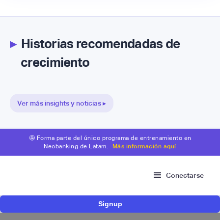
▸
Historias recomendadas de
crecimiento
Ver más insights y noticias ▸
🤩 Forma parte del único programa de entrenamiento en
Neobanking de Latam.
Más información aquí
Conectarse
Signup
Risk Signals Tour Bogotá: las claves sobre