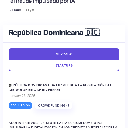
al fraude impulsado por IA
|
Jumio
July
8
República Dominicana 🇩🇴
MERCADO
STARTUPS
REPÚBLICA DOMINICANA DA LUZ VERDE A LA REGULACIÓN DEL
🔒
CROWDFUNDING DE INVERSIÓN
January 23, 2026
REGULACIÓN
CROWDFUNDING 👫
ADOFINTECH 2025: JUMIO RESALTA SU COMPROMISO POR
IMPULSAR LA DIGITALIZACIÓN EN LOS CRÉDITOS Y FORTALECER LA