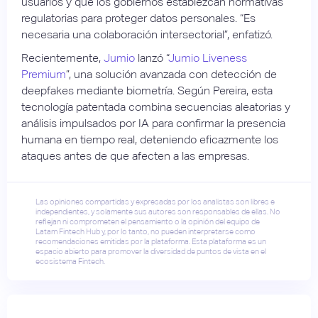
usuarios y que los gobiernos establezcan normativas
regulatorias para proteger datos personales. “Es
necesaria una colaboración intersectorial”, enfatizó.
Recientemente,
Jumio
lanzó “
Jumio Liveness
Premium
”, una solución avanzada con detección de
deepfakes mediante biometría. Según Pereira, esta
tecnología patentada combina secuencias aleatorias y
análisis impulsados por IA para confirmar la presencia
humana en tiempo real, deteniendo eficazmente los
ataques antes de que afecten a las empresas.
Las opiniones compartidas y expresadas por los analistas son libres e
independientes, y solamente sus autores son responsables de ellas. No
reflejan ni comprometen el pensamiento o la opinión del equipo de
Latam Fintech Hub y, por lo tanto, no pueden interpretarse como
recomendaciones emitidas por la plataforma. Esta plataforma es un
espacio abierto para promover la diversidad de puntos de vista en el
ecosistema Fintech.