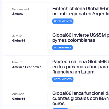
Fintech chilena Global66 
September
4
un hub regional en Argent
Ámbito
CRECIMIENTO
Global66 invierte US$5M pa
July
10
pymes colombianas
Global66
INVERSIONES
Paytech chilena Global66
March
18
en los próximos años para 
América Económica
financiera en Latam
CRECIMIENTO
Global66 lanza funcionali
August
2
cuentas globales con IBAN
Global66
euros