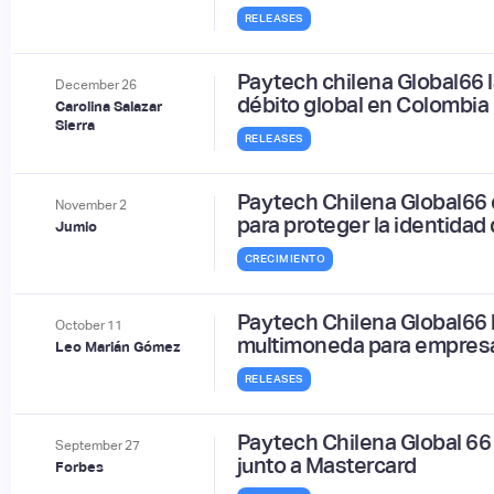
RELEASES
Paytech chilena Global66 l
December
26
débito global en Colombia
Carolina Salazar
Sierra
RELEASES
Paytech Chilena Global66 
November
2
para proteger la identidad 
Jumio
CRECIMIENTO
Paytech Chilena Global66 l
October
11
multimoneda para empres
Leo Marián Gómez
RELEASES
Paytech Chilena Global 66 
September
27
junto a Mastercard
Forbes