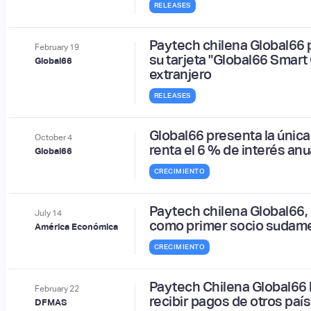
RELEASES
Paytech chilena Global66 
February
19
su tarjeta "Global66 Smart 
Global66
extranjero
RELEASES
Global66 presenta la única
October
4
renta el 6 % de interés an
Global66
CRECIMIENTO
Paytech chilena Global66, 
July
14
como primer socio sudame
América Económica
CRECIMIENTO
Paytech Chilena Global66 
February
22
recibir pagos de otros paí
DFMAS