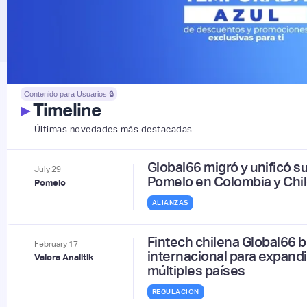
Contenido para Usuarios 🔒
▸
Timeline
Últimas novedades más destacadas
Global66 migró y unificó s
July
29
Pomelo en Colombia y Chi
Pomelo
ALIANZAS
Fintech chilena Global66 b
February
17
internacional para expandi
Valora Analitik
múltiples países
REGULACIÓN