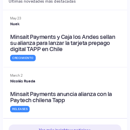
Últimas novedades más destacadas
May
23
Nuek
Minsait Payments y Caja los Andes sellan
su alianza para lanzar la tarjeta prepago
digital TAPP en Chile
CRECIMIENTO
March
2
Nicolás Rueda
Minsait Payments anuncia alianza con la
Paytech chilena Tapp
RELEASES
Ver más insights y noticias ▸