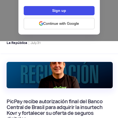
Nequi iniciará operaciones como compañía
de financiamiento en Colombia desde el 1 de
septiembre
Continue with Google
NEOBANCOS 📲
|
La República
July
31
PicPay recibe autorización final del Banco
Central de Brasil para adquirir la insurtech
Kovr y fortalecer su oferta de seguros