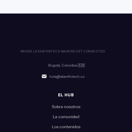
WHERE LATAM FINTECH MAKERS GET CONNECTED.
Bogotá, Colombia
🇨🇴
hola@latamfintech.co
EL HUB
Sobre nosotros
La comunidad
Los contenidos