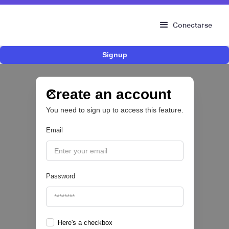
Conectarse
Signup
Fintech mexicana Kapital inicia proceso para
operar como compañía de financiamiento en
Colombia y ampliar su oferta para pymes
Create an account
You need to sign up to access this feature.
CRÉDITO DIGITAL 💰
Email
|
Valora Analitik
August
3
Password
Here's a checkbox