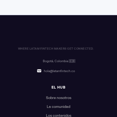
WHERE LATAM FINTECH MAKERS GET CONNECTED.
Bogotá, Colombia
🇨🇴
hola@latamfintech.co
EL HUB
Sobre nosotros
La comunidad
Los contenidos