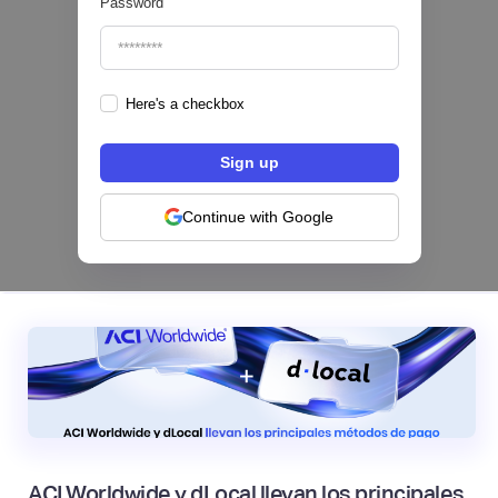
Password
Here's a checkbox
Los bancos se están dividiendo en dos
categorías frente a la IA | Mambu
Continue with Google
|
Mambu
August
6
ACI Worldwide y dLocal llevan los principales