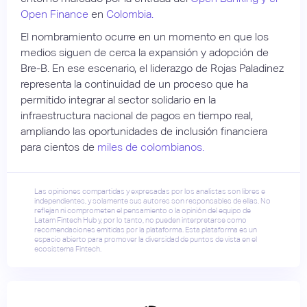
Open Finance
en
Colombia.
El nombramiento ocurre en un momento en que los
medios siguen de cerca la expansión y adopción de
Bre-B. En ese escenario, el liderazgo de Rojas Paladinez
representa la continuidad de un proceso que ha
permitido integrar al sector solidario en la
infraestructura nacional de pagos en tiempo real,
ampliando las oportunidades de inclusión financiera
para cientos de
miles de colombianos.
Las opiniones compartidas y expresadas por los analistas son libres e
independientes, y solamente sus autores son responsables de ellas. No
reflejan ni comprometen el pensamiento o la opinión del equipo de
Latam Fintech Hub y, por lo tanto, no pueden interpretarse como
recomendaciones emitidas por la plataforma. Esta plataforma es un
espacio abierto para promover la diversidad de puntos de vista en el
ecosistema Fintech.