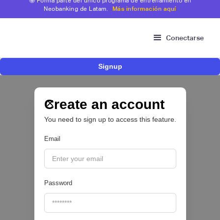
🤩 Forma parte del único programa de entrenamiento en
Neobanking de Latam.
Más información aquí
Conectarse
Signup
Bitso se alía con Belvo para facilitar el fondeo
desde cuentas bancarias en México
Create an account
OPEN FINANCE 🔑
You need to sign up to access this feature.
|
Belvo
August
5
Email
Password