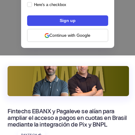
Here's a checkbox
Hey Banco se alía con tapi para habilitar el
pago de servicios desde su app en México
NEOBANCOS 📲
Continue with Google
|
tapi
August
4
Fintechs EBANX y Pagaleve se alían para
ampliar el acceso a pagos en cuotas en Brasil
mediante la integración de Pix y BNPL
PAYTECH 💳