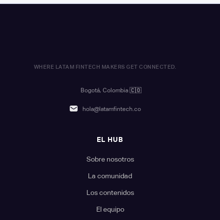
WHERE LATAM FINTECH MAKERS GET CONNECTED.
Bogotá, Colombia
🇨🇴
hola@latamfintech.co
EL HUB
Sobre nosotros
La comunidad
Los contenidos
El equipo