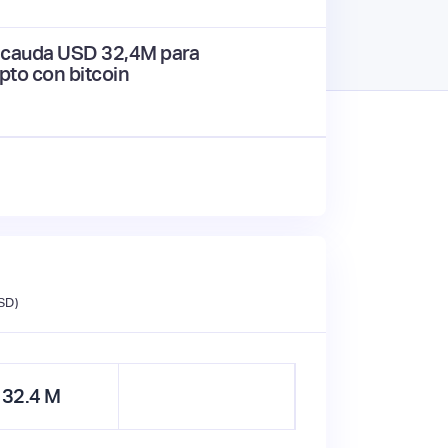
recauda USD 32,4M para
ipto con bitcoin
SD)
32.4
M