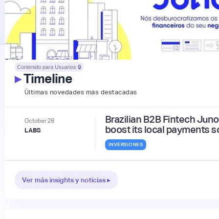
Contenido para Usuarios 🔒
▸
Timeline
Últimas novedades más destacadas
Brazilian B2B Fintech Jun
October
28
boost its local payments s
LABS
INVERSIONES
Ver más insights y noticias ▸