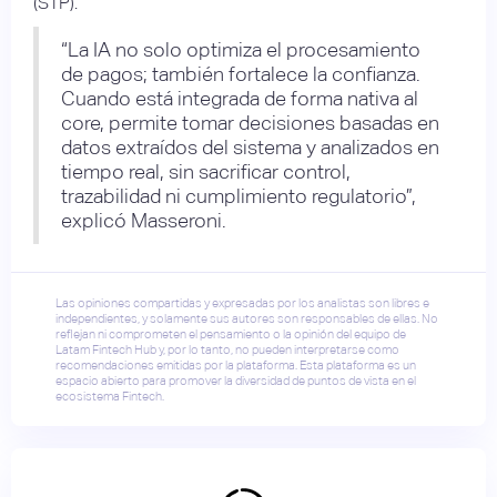
(STP).
“La IA no solo optimiza el procesamiento
de pagos; también fortalece la confianza.
Cuando está integrada de forma nativa al
core, permite tomar decisiones basadas en
datos extraídos del sistema y analizados en
tiempo real, sin sacrificar control,
trazabilidad ni cumplimiento regulatorio”,
explicó Masseroni.
Las opiniones compartidas y expresadas por los analistas son libres e
independientes, y solamente sus autores son responsables de ellas. No
reflejan ni comprometen el pensamiento o la opinión del equipo de
Latam Fintech Hub y, por lo tanto, no pueden interpretarse como
recomendaciones emitidas por la plataforma. Esta plataforma es un
espacio abierto para promover la diversidad de puntos de vista en el
ecosistema Fintech.