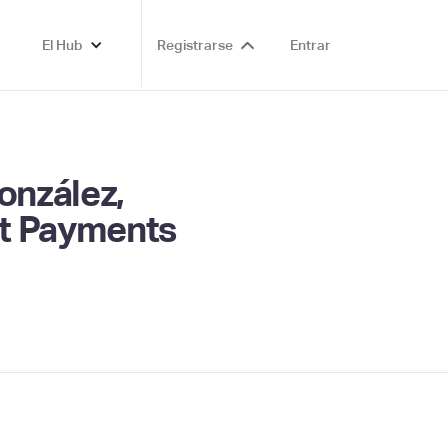
El Hub
Registrarse
Entrar
onzález,
it Payments