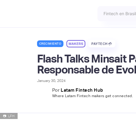
CRECIMIENTO
MAKERS
PAYTECH 💳
Flash Talks Minsait 
Responsable de Evol
January 30, 2024
Por
Latam Fintech Hub
Where Latam Fintech makers get connected.
📷
LFH