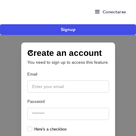
Conectarse
Signup
Risk Signals Tour Bogotá: las claves sobre
fraude, identidad e IA que marcarán el futuro
del sector financiero
Create an account
You need to sign up to access this feature.
Email
|
Sofía Neira Gómez
August
6
🔒
Password
Here's a checkbox