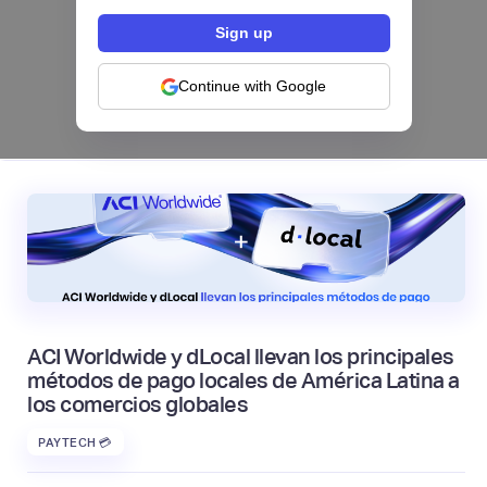
Los bancos se están dividiendo en dos
categorías frente a la IA | Mambu
Continue with Google
|
Mambu
August
6
ACI Worldwide y dLocal llevan los principales
métodos de pago locales de América Latina a
los comercios globales
PAYTECH 💳