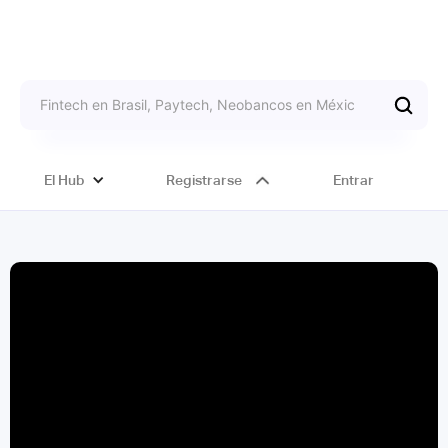
El Hub
Registrarse
Entrar