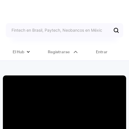
El Hub
Registrarse
Entrar