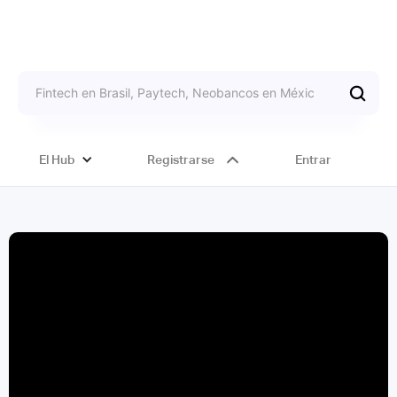
El Hub
Registrarse
Entrar