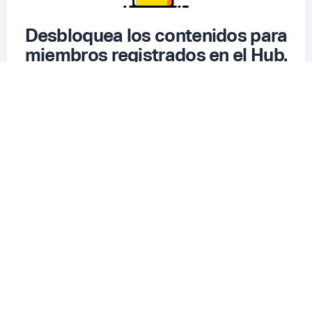
Desbloquea los contenidos para
miembros registrados en el Hub.
😎
Inicia Sesión ▸
Registrarme gratis
▸
▸
Nuestra comunidad 🤝