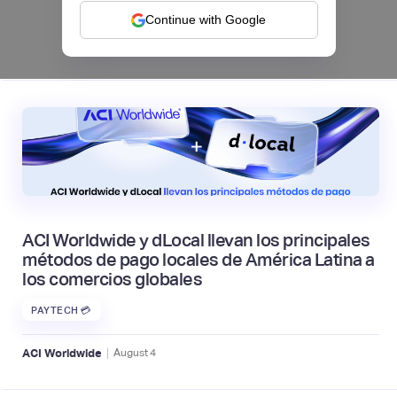
Continue with Google
|
Mambu
August
6
ACI Worldwide y dLocal llevan los principales
métodos de pago locales de América Latina a
los comercios globales
PAYTECH 💳
|
ACI Worldwide
August
4