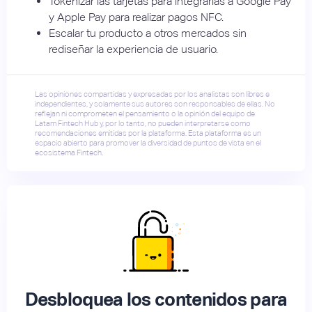
Tokenizar las tarjetas para integrarlas a Google Pay
y Apple Pay para realizar pagos NFC.
Escalar tu producto a otros mercados sin
rediseñar la experiencia de usuario.
Las opiniones compartidas y expresadas por los analistas son libres e
independientes, y solamente sus autores son responsables de ellas. No
reflejan ni comprometen el pensamiento o la opinión del equipo de
Latam Fintech Hub y, por lo tanto, no pueden interpretarse como
recomendaciones emitidas por la plataforma. Esta plataforma es un
espacio abierto para promover la diversidad de puntos de vista en el
ecosistema Fintech.
Desbloquea los contenidos para